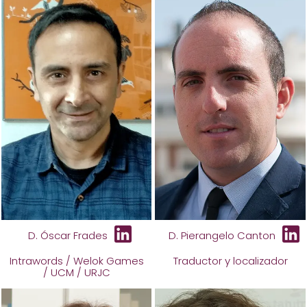
D. Óscar Frades
D. Pierangelo Canton
Intrawords / Welok Games
Traductor y localizador
/ UCM / URJC