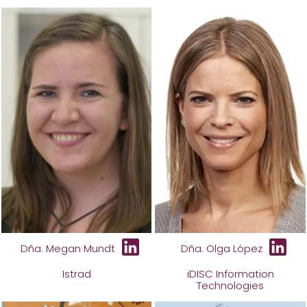
Dña. Megan Mundt
Dña. Olga López
Istrad
iDISC Information
Technologies