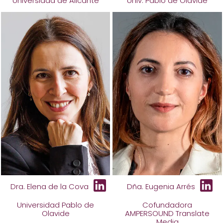
Universidad de Alicante
Univ. Pablo de Olavide
Dra. Elena de la Cova
Dña. Eugenia Arrés
Universidad Pablo de
Cofundadora
Olavide
AMPERSOUND Translate
Media