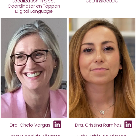
Localization Project
CEO InsideLOC
Coordinator en Toppan
Digital Language
Dra. Chelo Vargas
Dra. Cristina Ramírez