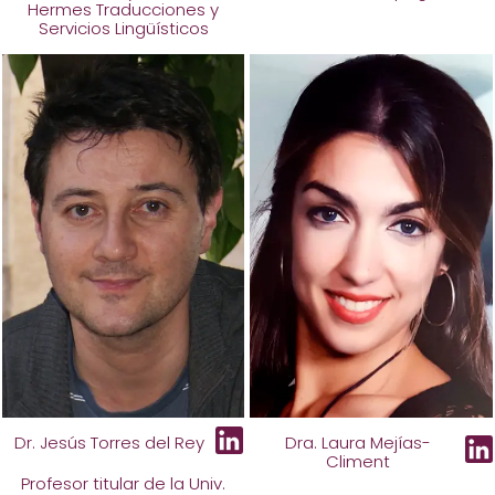
Hermes Traducciones y
Servicios Lingüísticos
Dr. Jesús Torres del Rey
Dra. Laura Mejías-
Climent
Profesor titular de la Univ.